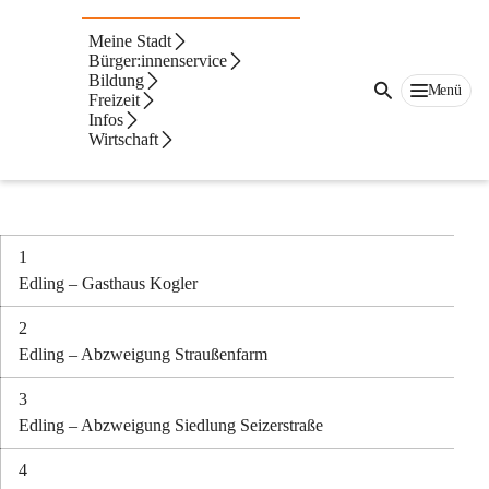
gMeinBus
Meine Stadt
Info Points (Einsteigestelle) gMeinBus
Bürger:innenservice
Bildung
Ruf an und steig ein:
Menü
Freizeit
Infos
069912348793
Wirtschaft
Von 07:00 Uhr bis 17:00 Uhr
1
Edling – Gasthaus Kogler
2
Edling – Abzweigung Straußenfarm
3
Edling – Abzweigung Siedlung Seizerstraße
4