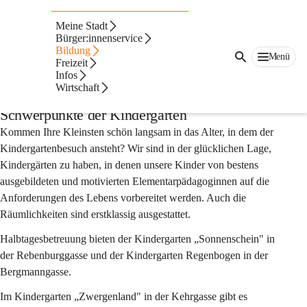
Auf dieser Seite
Meine Stadt
Kindergärten
Bürger:innenservice
Bildung
Menü
Freizeit
Aktuelles
Infos
Wirtschaft
Schwerpunkte der Kindergärten
Kommen Ihre Kleinsten schön langsam in das Alter, in dem der 
Kindergartenbesuch ansteht? Wir sind in der glücklichen Lage, 
Kindergärten zu haben, in denen unsere Kinder von bestens 
ausgebildeten und motivierten Elementarpädagoginnen auf die 
Anforderungen des Lebens vorbereitet werden. Auch die 
Räumlichkeiten sind erstklassig ausgestattet.
Halbtagesbetreuung bieten der Kindergarten „Sonnenschein" in 
der Rebenburggasse und der Kindergarten Regenbogen in der 
Bergmanngasse.
Im Kindergarten „Zwergenland" in der Kehrgasse gibt es 