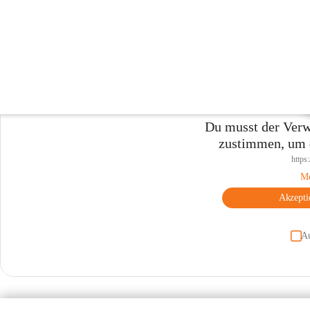
Immobilien
Du musst der Verw
zustimmen, um d
https:
Me
Akzepti
A