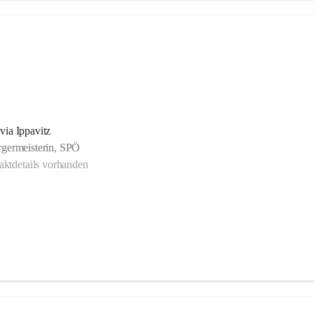
via Ippavitz
rgermeisterin, SPÖ
ktdetails vorhanden