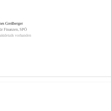
es Greilberger
 für Finanzen, SPÖ
ktdetails vorhanden