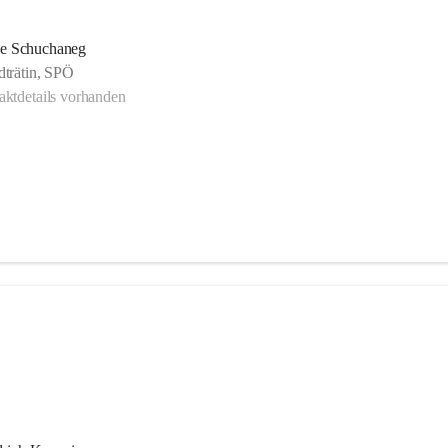
le Schuchaneg
dträtin, SPÖ
ktdetails vorhanden