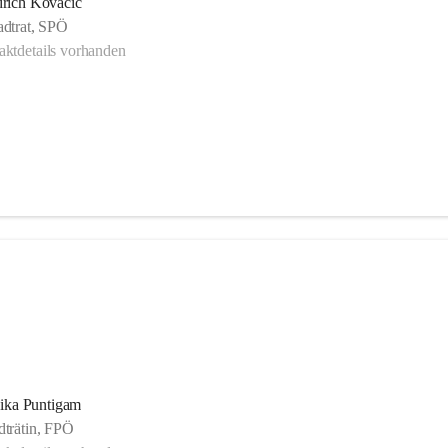
drich Kovacic
adtrat, SPÖ
ktdetails vorhanden
ika Puntigam
dträtin, FPÖ