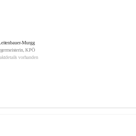
Leitenbauer-Murgg
rgermeisterin, KPÖ
ktdetails vorhanden