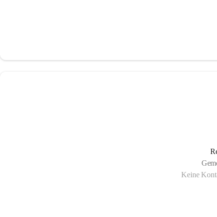
Re
Geme
Keine Konta