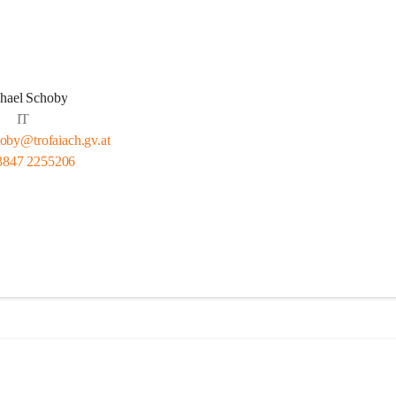
hael Schoby
IT
oby@trofaiach.gv.at
3847 2255206