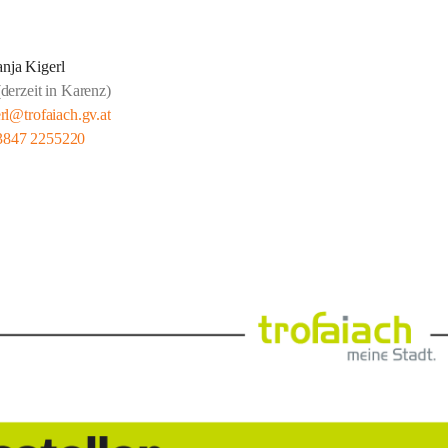
anja Kigerl
(derzeit in Karenz)
erl@trofaiach.gv.at
3847 2255220