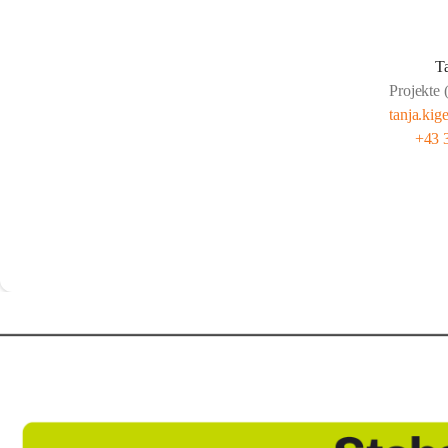
T
Projekte 
tanja.kig
+43 