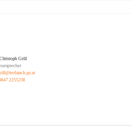
Christoph Grill
essesprecher
rill@trofaiach.gv.at
3847 2255258