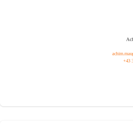
Ach
achim.maug
+43 