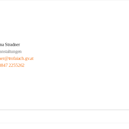
na Stradner
anstaltungen
ner@trofaiach.gv.at
3847 2255262