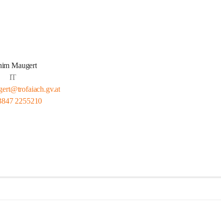
im Maugert
IT
ert@trofaiach.gv.at
3847 2255210