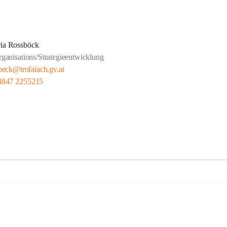
ia Rossböck
anisations/Strategieentwicklung
oeck@trofaiach.gv.at
3847 2255215