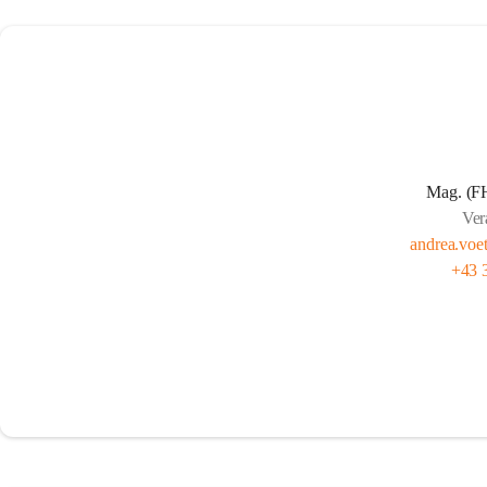
Mag. (F
Ver
andrea.voe
+43 