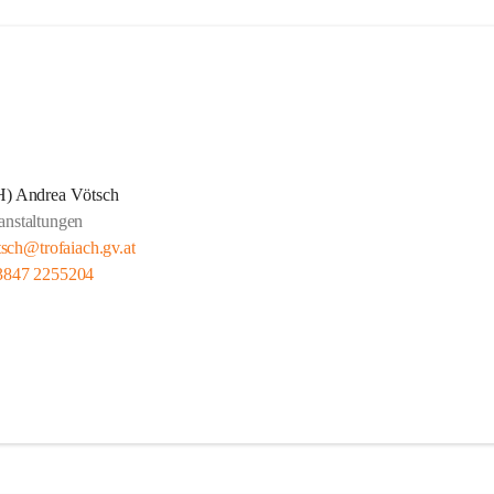
H) Andrea Vötsch
anstaltungen
tsch@trofaiach.gv.at
3847 2255204