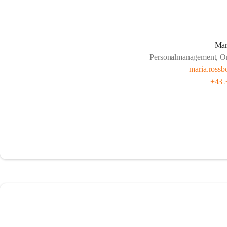
Mar
Personalmanagement, Org
maria.rossb
+43 