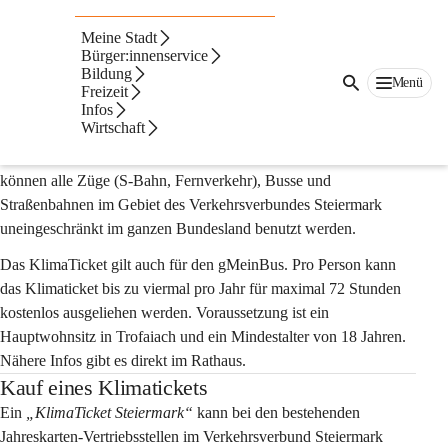
Auf dieser Seite
Meine Stadt
Verkehr & Mobilität
Bürger:innenservice
Bildung
Menü
Freizeit
Klimaticket für alle
Infos
Wirtschaft
Vier Klimatickets "Steiermark Classic" liegen in der Abteilung 
Bürger:innenservice zum Verleih bereit. Mit dem KlimaTicket 
können alle Züge (S-Bahn, Fernverkehr), Busse und 
Straßenbahnen im Gebiet des Verkehrsverbundes Steiermark 
uneingeschränkt 
im ganzen Bundesland
 benutzt werden.
Das KlimaTicket gilt auch für den gMeinBus. 
Pro Person kann 
das Klimaticket bis zu viermal pro Jahr für maximal 72 Stunden 
kostenlos ausgeliehen werden. Voraussetzung ist ein 
Hauptwohnsitz in Trofaiach und ein Mindestalter von 18 Jahren. 
Nähere Infos gibt es direkt im Rathaus.
Kauf eines Klimatickets
Ein 
„
KlimaTicket Steiermark“
 kann bei den bestehenden 
Jahreskarten-Vertriebsstellen im Verkehrsverbund Steiermark 