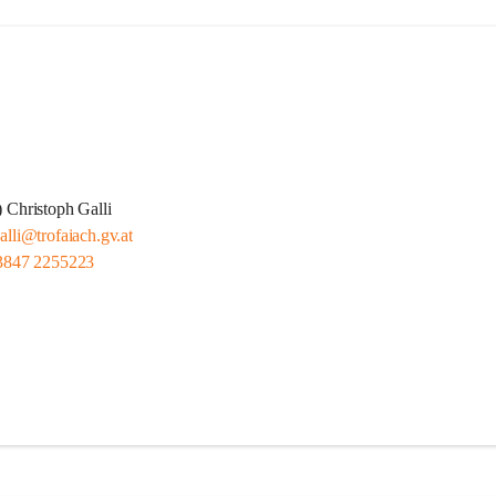
 Christoph Galli
alli@trofaiach.gv.at
3847 2255223