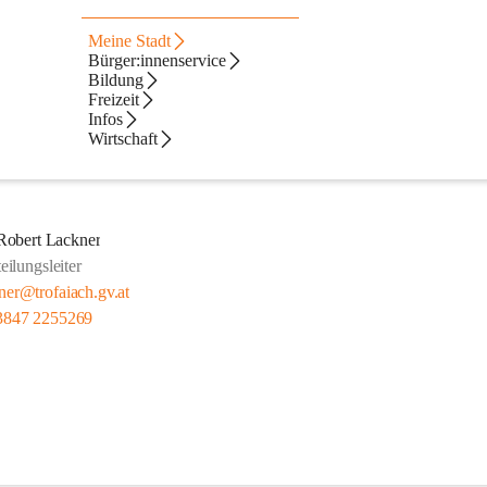
Meine Stadt
Bürger:innenservice
Bildung
Freizeit
Infos
Wirtschaft
Robert Lackner
eilungsleiter
kner@trofaiach.gv.at
3847 2255269