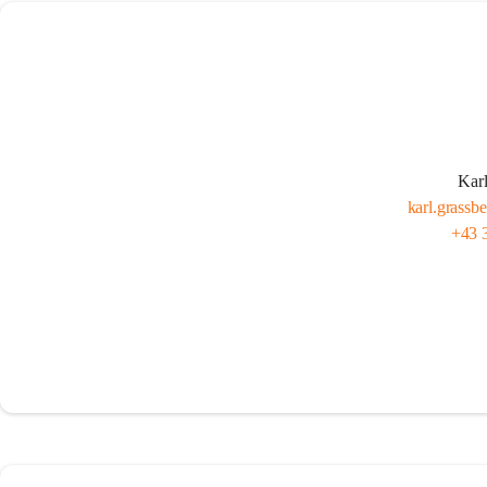
Karl
karl.grassb
+43 