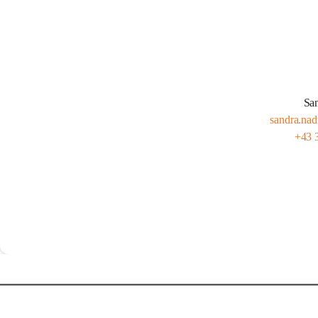
Sa
sandra.nad
+43 