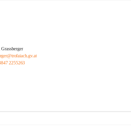
 Grassberger
erger@trofaiach.gv.at
3847 2255263