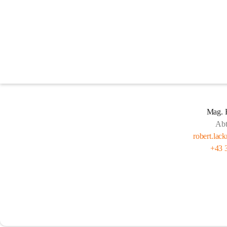
Bauen
Mag. 
Abt
robert.lac
+43 