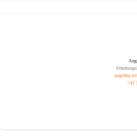
Ang
Abteilungsle
angelika.re
+43 