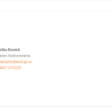
elika Remich
iter-Stellvertreterin
mich@trofaiach.gv.at
3847 2255225